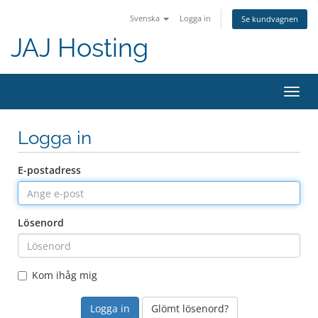
Svenska
Logga in
Se kundvagnen
JAJ Hosting
Växla
navig
Logga in
E-postadress
Lösenord
Kom ihåg mig
Glömt lösenord?