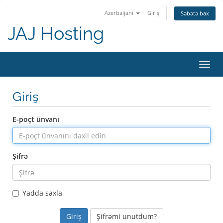
Azerbaijani
Giriş
Səbətə bax
JAJ Hosting
Naviq
keçid
Giriş
E-poçt ünvanı
Şifrə
Yadda saxla
Şifrəmi unutdum?